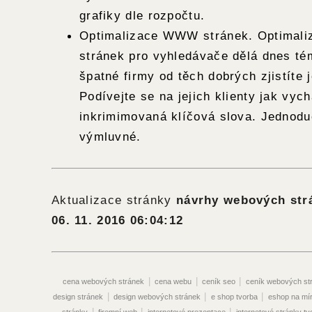
grafiky dle rozpočtu.
Optimalizace WWW stránek. Optima
stránek pro vyhledávače dělá dnes té
špatné firmy od těch dobrých zjistíte 
Podívejte se na jejich klienty jak vych
inkrimimovaná klíčová slova. Jednodu
výmluvné.
Aktualizace stránky
návrhy webových str
06. 11. 2016 06:04:12
|
|
|
cena webových stránek
cena webu
ceník seo
ceník webových st
|
|
|
design stránek
design webových stránek
e shop tvorba
eshop na mí
|
|
|