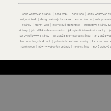
|
|
|
cena webových stránek
cena webu
ceník seo
ceník webových st
|
|
|
design stránek
design webových stránek
e shop tvorba
eshop na mí
|
|
|
stránky
firemní web
internetové prezentace
internetové stránky tv
|
|
|
stránky
jak udělat webovou stránku
jak vytvořit internetové stránky
j
|
|
jak vytvořit www stránky
jak založit internetovou stránku
jak založit w
|
|
tvorba webových stránek
jednoduché webové stránky
levné webové s
|
|
|
návrh webu
návrhy webových stránek
nové stránky
nové webové s
|
|
vyhledávače
optimalizace pro vyhledávače seo
optimalizace seo
|
optimalizace vyhledávače
optimalizace webových stránek pro vyhledáva
|
|
|
vyhledávače
optimalizace www stránek
originální webové stránky
|
|
překlady webových stránek
prodej webových stránek
prodej webu
|
|
|
stránek
propagace webových stránek
propagace webu
redakční sy
|
|
|
|
|
stránek
reklama na webu
seo ceník
seo eshop
seo online
|
|
optimalizace cena
seo optimalizace ceník
seo optimalizace praha
|
|
vyhledávače
seo optimalizace stránek
seo optimalizace webových strá
|
|
|
|
stránek
seo služby
seo webdesign
správa webových stránek
sp
|
|
|
|
stránek
stránky
tvorba eshopu
tvorba internetových obchodů
tvo
|
|
|
tvorba redakčního systému
tvorba shopu
tvorba stránky
tvorba w