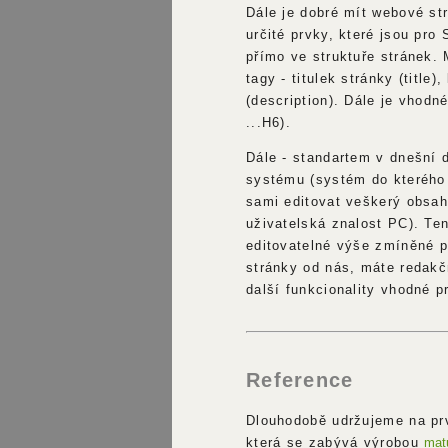
Dále je dobré mít webové st
určité prvky, které jsou pro
přímo ve struktuře stránek. 
tagy - titulek stránky (title
(description). Dále je vhodn
...H6).
Dále - standartem v dnešní 
systému (systém do kterého 
sami editovat veškerý obsah
uživatelská znalost PC). Te
editovatelné výše zmíněné p
stránky od nás, máte redakč
další funkcionality vhodné 
Reference
Dlouhodobě udržujeme na prv
která se zabývá výrobou
matu