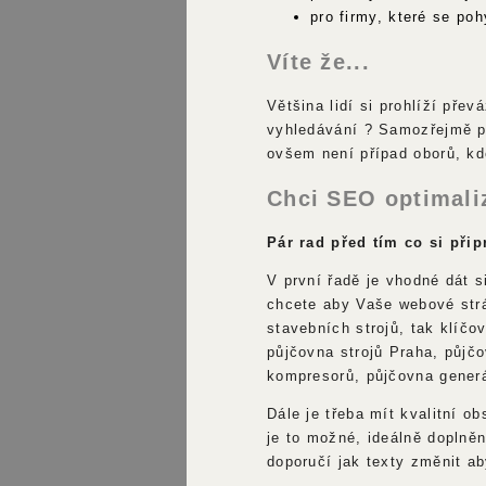
pro firmy, které se po
Víte že...
Většina lidí si prohlíží pře
vyhledávání ? Samozřejmě p
ovšem není případ oborů, kd
Chci SEO optimali
Pár rad před tím co si při
V první řadě je vhodné dát 
chcete aby Vaše webové strá
stavebních strojů, tak klíčo
půjčovna strojů Praha, půjč
kompresorů, půjčovna generá
Dále je třeba mít kvalitní o
je to možné, ideálně doplně
doporučí jak texty změnit a