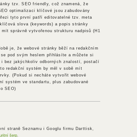
ránky tzv. SEO friendly, což znamená, že
 SEO optimalizaci klíčové jsou zabudovány
Mezi tyto první patří editovatelné tzv. meta
), klíčová slova (keywords) a popis stránky
é mít správně vytvořenou strukturu nadpisů (H1
době je, že webové stránky běží na redakčním
se pod svým heslem přihlásíte a můžete si
 i bez jakýchkoliv odborných znalostí, postačí
nto redakční systém by měl v sobě mít
rvky. (Pokud si necháte vytvořit webové
ní systém ve standartu, plus zabudované
pro SEO)
ní straně Seznamu i Googlu firmu Darttisk,
ritní šerp
.