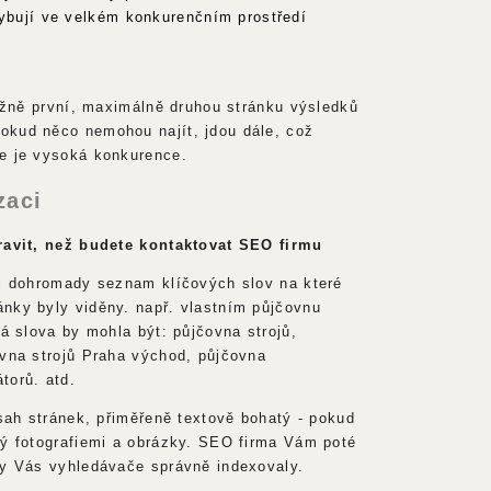
hybují ve velkém konkurenčním prostředí
vážně první, maximálně druhou stránku výsledků
okud něco nemohou najít, jdou dále, což
e je vysoká konkurence.
zaci
pravit, než budete kontaktovat SEO firmu
si dohromady seznam klíčových slov na které
nky byly viděny. např. vlastním půjčovnu
vá slova by mohla být: půjčovna strojů,
ovna strojů Praha východ, půjčovna
torů. atd.
bsah stránek, přiměřeně textově bohatý - pokud
ný fotografiemi a obrázky. SEO firma Vám poté
by Vás vyhledávače správně indexovaly.