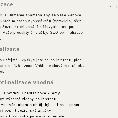
izace
ak jí vnímáme znamená aby se Vaše webové
rvních místech vyhledávačů (zpravidla, těch
a Seznam) při zadání klíčových slov, pod
ají Vaše produkty či služby. SEO optimalizace
.
alizace
u zřejmé - vyskytujete se na internetu před
vysoká návštěvnost Vašich webových stránek a
žeb.
ptimalizace vhodná
jí a potřebují nabrat nové klienty
 být výborně viděny na internetu
. ve svém oboru a chtějí být 1. i na internetu
ují posílit pozici své značky
 využít obrovský potenciál internetu