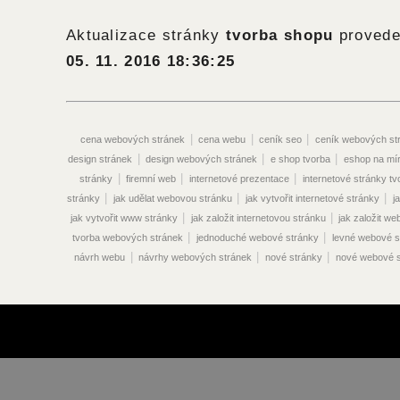
Aktualizace stránky
tvorba shopu
provede
05. 11. 2016 18:36:25
|
|
|
cena webových stránek
cena webu
ceník seo
ceník webových st
|
|
|
design stránek
design webových stránek
e shop tvorba
eshop na mí
|
|
|
stránky
firemní web
internetové prezentace
internetové stránky tv
|
|
|
stránky
jak udělat webovou stránku
jak vytvořit internetové stránky
j
|
|
jak vytvořit www stránky
jak založit internetovou stránku
jak založit w
|
|
tvorba webových stránek
jednoduché webové stránky
levné webové s
|
|
|
návrh webu
návrhy webových stránek
nové stránky
nové webové s
|
|
vyhledávače
optimalizace pro vyhledávače seo
optimalizace seo
|
optimalizace vyhledávače
optimalizace webových stránek pro vyhledáva
|
|
|
vyhledávače
optimalizace www stránek
originální webové stránky
|
|
překlady webových stránek
prodej webových stránek
prodej webu
|
|
|
stránek
propagace webových stránek
propagace webu
redakční sy
|
|
|
|
|
stránek
reklama na webu
seo ceník
seo eshop
seo online
|
|
optimalizace cena
seo optimalizace ceník
seo optimalizace praha